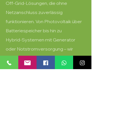
Off‑Grid‑Lösungen, die ohne
Netzanschluss zuverlässig
funktionieren. Von Photovoltaik über
Batteriespeicher bis hin zu
Hybrid‑Systemen mit Generator
oder Notstromversorgung – wir
entwickeln maßgeschneiderte
Energiekonzepte für Orte, an denen
klassische Infrastruktur nicht
verfügbar ist. Robust, effizient und
perfekt abgestimmt auf den
tatsächlichen Bedarf.
Interesse? Schreib uns