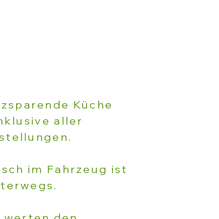
atzsparende Küche
klusive aller
stellungen.
isch im Fahrzeug ist
nterwegs.
 werten den