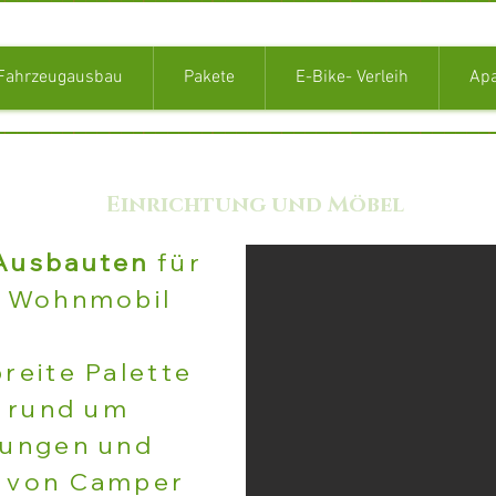
Fahrzeugausbau
Pakete
E-Bike- Verleih
Ap
Einrichtung und Möbel
Ausbauten
für
, Wohnmobil
breite Palette
n rund um
rungen und
 von Camper