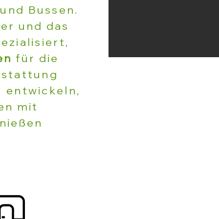
und Bussen.
ter und das
zialisiert,
gen
für die
sstattung
 entwickeln,
en mit
enießen