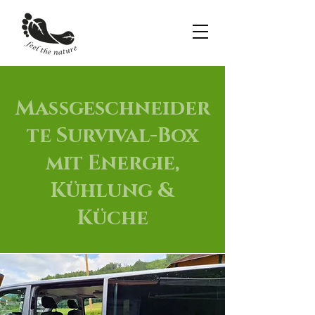
Maßgeschneider
te Survival-Box
mit Energie,
Kühlung &
Küche