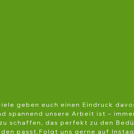
d to present a small selection
of our pro
s unique as the people we work for. From t
 implementation, we place great
value
on
on
, creative solutions, and
the highest qua
les give you an idea of how diverse and
ways with the goal of creating something
ds
of our customers.
 follow us on
Instagram
to get more insi
iele geben euch einen Eindruck davo
und spannend unsere Arbeit ist – imm
 zu schaffen, das perfekt zu den Bed
nden passt.​Folgt uns gerne auf Inst